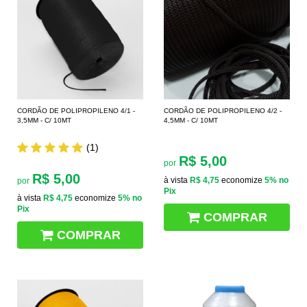
CORDÃO DE POLIPROPILENO 4/1 -
CORDÃO DE POLIPROPILENO 4/2 -
3,5MM - C/ 10MT
4,5MM - C/ 10MT
(1)
R$ 5,00
por
R$ 5,00
à vista
R$ 4,75
economize
5%
no
por
Pix
à vista
R$ 4,75
economize
5%
no
Pix
COMPRAR
COMPRAR