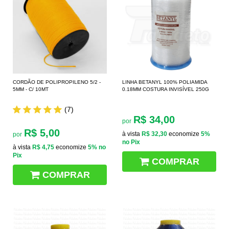
CORDÃO DE POLIPROPILENO 5/2 -
LINHA BETANYL 100% POLIAMIDA
5MM - C/ 10MT
0.18MM COSTURA INVISÍVEL 250G
(7)
R$ 34,00
por
R$ 5,00
à vista
R$ 32,30
economize
5%
por
no Pix
à vista
R$ 4,75
economize
5%
no
Pix
COMPRAR
COMPRAR