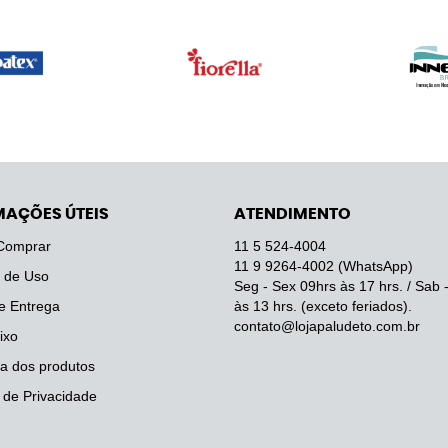
MAÇÕES ÚTEIS
ATENDIMENTO
Comprar
11 5
524-4004
11 9
9264-4002
(WhatsApp)
 de Uso
Seg - Sex 09hrs às 17 hrs. / Sab 
e Entrega
às 13 hrs. (exceto feriados).
contato@lojapaludeto.com.br
ixo
a dos produtos
a de Privacidade