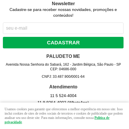
Newsletter
Cadastre-se para receber nossas novidades, promoções e
conteúdos!
CADASTRAR
PALUDETO ME
Avenida Nossa Senhora do Sabará, 162
-
Jardim Bélgica, São Paulo
-
SP
CEP: 04686-000
CNPJ: 33.487.900/0001-64
Atendimento
11 5
524-4004
11 9
9264-4002
(WhatsApp)
Usamos cookies para garantir que oferecemos a melhor experiência em nosso site. Isso
Seg - Sex 09hrs às 17 hrs. / Sab - 09 hrs às 13 hrs. (exceto
inclui cookies de sites de redes sociais de terceiros e cookies de publicidade que podem
feriados).
analisar seu uso deste site. Para mais informações, consulte nossa
Política de
privacidade
.
contato@lojapaludeto.com.br