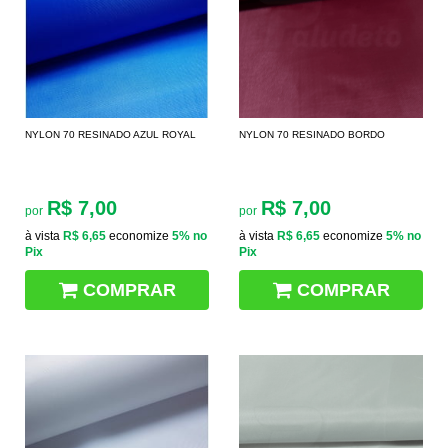
NYLON 70 RESINADO AZUL ROYAL
NYLON 70 RESINADO BORDO
R$ 7,00
R$ 7,00
por
por
à vista
R$ 6,65
economize
5%
no
à vista
R$ 6,65
economize
5%
no
Pix
Pix
COMPRAR
COMPRAR