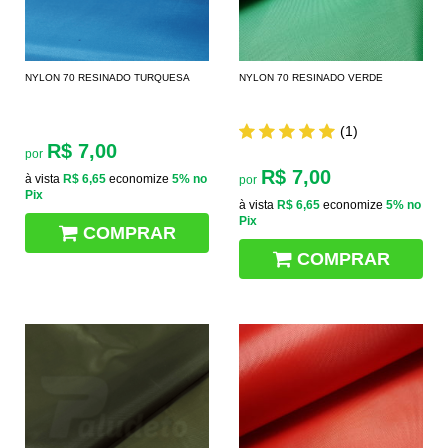
NYLON 70 RESINADO TURQUESA
NYLON 70 RESINADO VERDE
(1)
R$ 7,00
por
R$ 7,00
à vista
R$ 6,65
economize
5%
no
por
Pix
à vista
R$ 6,65
economize
5%
no
Pix
COMPRAR
COMPRAR