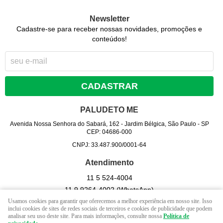
Newsletter
Cadastre-se para receber nossas novidades, promoções e
conteúdos!
CADASTRAR
PALUDETO ME
Avenida Nossa Senhora do Sabará, 162
-
Jardim Bélgica, São Paulo
-
SP
CEP: 04686-000
CNPJ: 33.487.900/0001-64
Atendimento
11 5
524-4004
11 9
9264-4002
(WhatsApp)
Usamos cookies para garantir que oferecemos a melhor experiência em nosso site. Isso
Seg - Sex 09hrs às 17 hrs. / Sab - 09 hrs às 13 hrs. (exceto
inclui cookies de sites de redes sociais de terceiros e cookies de publicidade que podem
feriados).
analisar seu uso deste site. Para mais informações, consulte nossa
Política de