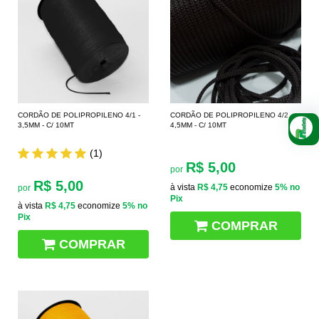
CORDÃO DE POLIPROPILENO 4/1 -
CORDÃO DE POLIPROPILENO 4/2 -
3,5MM - C/ 10MT
4,5MM - C/ 10MT
(1)
R$ 5,00
por
R$ 5,00
à vista
R$ 4,75
economize
5%
no
por
Pix
à vista
R$ 4,75
economize
5%
no
Pix
COMPRAR
COMPRAR