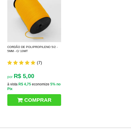
CORDÃO DE POLIPROPILENO 5/2 -
5MM - C/ 10MT
(7)
R$ 5,00
por
à vista
R$ 4,75
economize
5%
no
Pix
COMPRAR