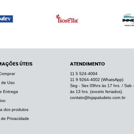
MAÇÕES ÚTEIS
ATENDIMENTO
Comprar
11 5
524-4004
11 9
9264-4002
(WhatsApp)
 de Uso
Seg - Sex 09hrs às 17 hrs. / Sab 
e Entrega
às 13 hrs. (exceto feriados).
contato@lojapaludeto.com.br
ixo
a dos produtos
a de Privacidade