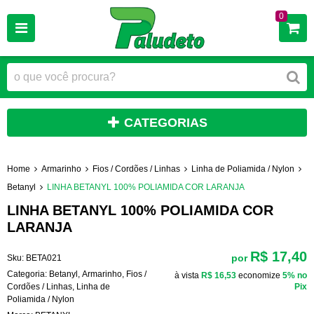
0
CATEGORIAS
Home
Armarinho
Fios / Cordões / Linhas
Linha de Poliamida / Nylon
Betanyl
LINHA BETANYL 100% POLIAMIDA COR LARANJA
LINHA BETANYL 100% POLIAMIDA COR
LARANJA
R$ 17,40
por
Sku:
BETA021
Categoria:
Betanyl
,
Armarinho
,
Fios /
à vista
R$ 16,53
economize
5%
no
Cordões / Linhas
,
Linha de
Pix
Poliamida / Nylon