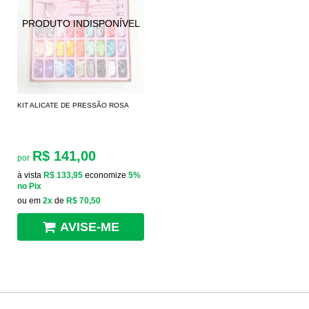
KIT ALICATE DE PRESSÃO ROSA
R$ 141,00
por
à vista
R$ 133,95
economize
5%
no Pix
ou em
2x
de
R$ 70,50
AVISE-ME