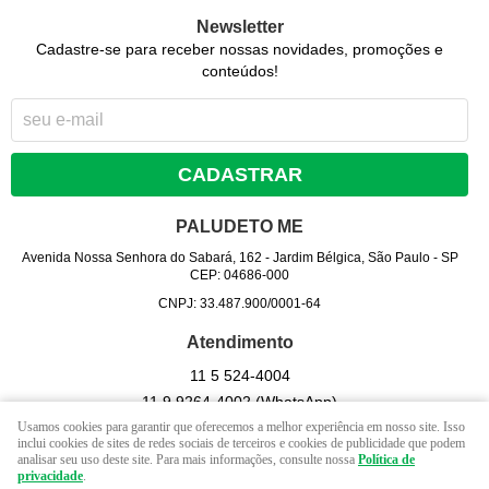
Newsletter
Cadastre-se para receber nossas novidades, promoções e
conteúdos!
CADASTRAR
PALUDETO ME
Avenida Nossa Senhora do Sabará, 162
-
Jardim Bélgica, São Paulo
-
SP
CEP: 04686-000
CNPJ: 33.487.900/0001-64
Atendimento
11 5
524-4004
11 9
9264-4002
(WhatsApp)
Usamos cookies para garantir que oferecemos a melhor experiência em nosso site. Isso
Seg - Sex 09hrs às 17 hrs. / Sab - 09 hrs às 13 hrs. (exceto
inclui cookies de sites de redes sociais de terceiros e cookies de publicidade que podem
feriados).
analisar seu uso deste site. Para mais informações, consulte nossa
Política de
privacidade
.
contato@lojapaludeto.com.br