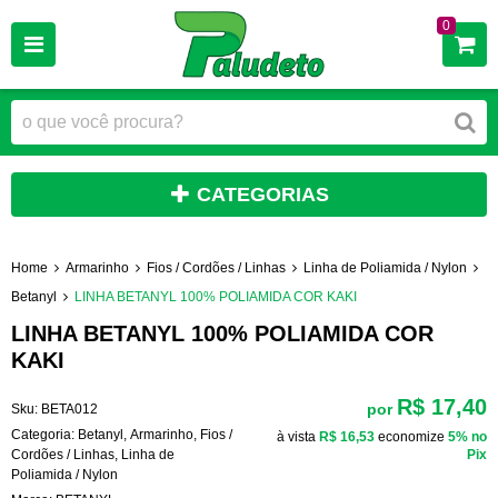
0
CATEGORIAS
Home
Armarinho
Fios / Cordões / Linhas
Linha de Poliamida / Nylon
Betanyl
LINHA BETANYL 100% POLIAMIDA COR KAKI
LINHA BETANYL 100% POLIAMIDA COR
KAKI
R$ 17,40
por
Sku:
BETA012
Categoria:
Betanyl
,
Armarinho
,
Fios /
à vista
R$ 16,53
economize
5%
no
Cordões / Linhas
,
Linha de
Pix
Poliamida / Nylon