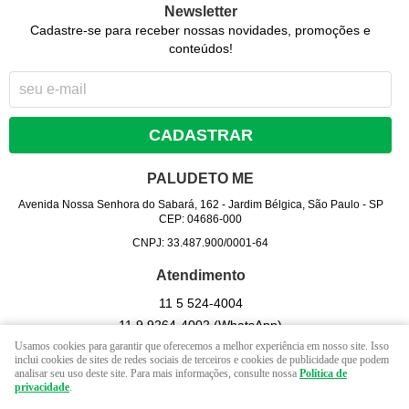
Newsletter
Cadastre-se para receber nossas novidades, promoções e
conteúdos!
CADASTRAR
PALUDETO ME
Avenida Nossa Senhora do Sabará, 162
-
Jardim Bélgica, São Paulo
-
SP
CEP: 04686-000
CNPJ: 33.487.900/0001-64
Atendimento
11 5
524-4004
11 9
9264-4002
(WhatsApp)
Usamos cookies para garantir que oferecemos a melhor experiência em nosso site. Isso
Seg - Sex 09hrs às 17 hrs. / Sab - 09 hrs às 13 hrs. (exceto
inclui cookies de sites de redes sociais de terceiros e cookies de publicidade que podem
feriados).
analisar seu uso deste site. Para mais informações, consulte nossa
Política de
privacidade
.
contato@lojapaludeto.com.br