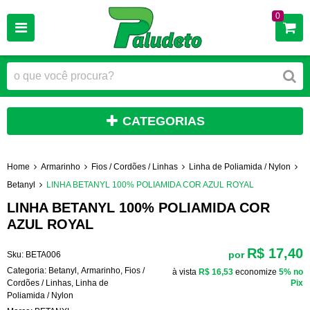
0
CATEGORIAS
Home
Armarinho
Fios / Cordões / Linhas
Linha de Poliamida / Nylon
Betanyl
LINHA BETANYL 100% POLIAMIDA COR AZUL ROYAL
LINHA BETANYL 100% POLIAMIDA COR
AZUL ROYAL
R$ 17,40
por
Sku:
BETA006
Categoria:
Betanyl
,
Armarinho
,
Fios /
à vista
R$ 16,53
economize
5%
no
Cordões / Linhas
,
Linha de
Pix
Poliamida / Nylon