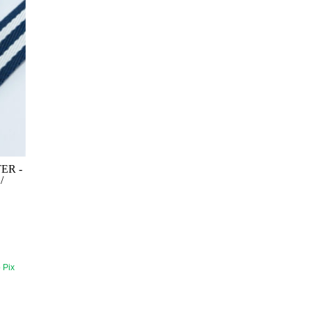
ER -
/
 Pix