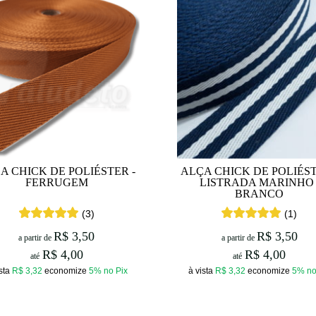
A CHICK DE POLIÉSTER -
ALÇA CHICK DE POLIÉST
FERRUGEM
LISTRADA MARINHO 
BRANCO
(3)
(1)
R$ 3,50
R$ 3,50
a partir de
a partir de
R$ 4,00
R$ 4,00
até
até
ista
R$ 3,32
economize
5%
no Pix
à vista
R$ 3,32
economize
5%
no