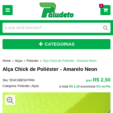
0
CATEGORIAS
Home
Alças
Poliester
Alça Chick de Poliéster - Amarelo Neon
Alça Chick de Poliéster - Amarelo Neon
R$ 2,50
por
Sku:
5D4C6BE567PAN
Categoria:
Poliester
,
Alças
à vista
R$ 2,38
economize
5%
no Pix