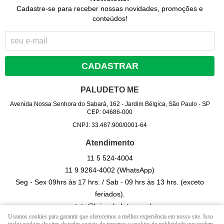
Cadastre-se para receber nossas novidades, promoções e
conteúdos!
CADASTRAR
PALUDETO ME
Avenida Nossa Senhora do Sabará, 162
-
Jardim Bélgica, São Paulo
-
SP
CEP: 04686-000
CNPJ: 33.487.900/0001-64
Atendimento
11 5
524-4004
11 9
9264-4002
(WhatsApp)
Seg - Sex 09hrs às 17 hrs. / Sab - 09 hrs às 13 hrs. (exceto
feriados).
contato@lojapaludeto.com.br
Usamos cookies para garantir que oferecemos a melhor experiência em nosso site. Isso