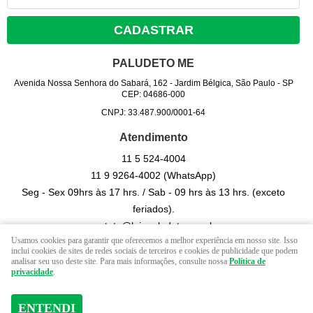
CADASTRAR
PALUDETO ME
Avenida Nossa Senhora do Sabará, 162
-
Jardim Bélgica, São Paulo
-
SP
CEP: 04686-000
CNPJ: 33.487.900/0001-64
Atendimento
11 5
524-4004
11 9
9264-4002
(WhatsApp)
Seg - Sex 09hrs às 17 hrs. / Sab - 09 hrs às 13 hrs. (exceto
feriados).
contato@lojapaludeto.com.br
Usamos cookies para garantir que oferecemos a melhor experiência em nosso site. Isso
inclui cookies de sites de redes sociais de terceiros e cookies de publicidade que podem
analisar seu uso deste site. Para mais informações, consulte nossa
Política de
LOJA VIRTUAL CRIADA POR
privacidade
.
ENTENDI