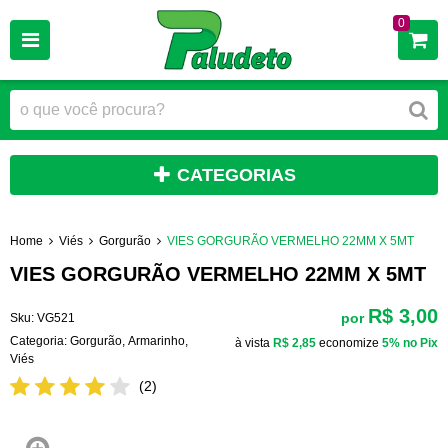
0
CATEGORIAS
Home
Viés
Gorgurão
VIES GORGURÃO VERMELHO 22MM X 5MT
VIES GORGURÃO VERMELHO 22MM X 5MT
R$ 3,00
por
Sku:
VG521
Categoria:
Gorgurão
,
Armarinho
,
à vista
R$ 2,85
economize
5%
no Pix
Viés
(2)