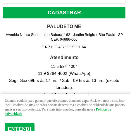
CADASTRAR
PALUDETO ME
Avenida Nossa Senhora do Sabará, 162
-
Jardim Bélgica, São Paulo
-
SP
CEP: 04686-000
CNPJ: 33.487.900/0001-64
Atendimento
11 5
524-4004
11 9
9264-4002
(WhatsApp)
Seg - Sex 09hrs às 17 hrs. / Sab - 09 hrs às 13 hrs. (exceto
feriados).
contato@lojapaludeto.com.br
Usamos cookies para garantir que oferecemos a melhor experiência em nosso site. Isso
inclui cookies de sites de redes sociais de terceiros e cookies de publicidade que podem
analisar seu uso deste site. Para mais informações, consulte nossa
Política de
LOJA VIRTUAL CRIADA POR
privacidade
.
ENTENDI