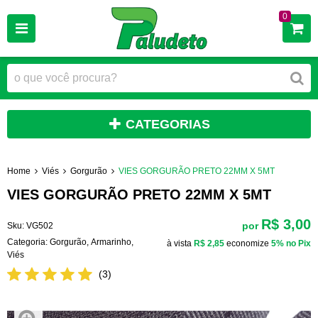
0
CATEGORIAS
Home
Viés
Gorgurão
VIES GORGURÃO PRETO 22MM X 5MT
VIES GORGURÃO PRETO 22MM X 5MT
R$ 3,00
por
Sku:
VG502
Categoria:
Gorgurão
,
Armarinho
,
à vista
R$ 2,85
economize
5%
no Pix
Viés
(3)