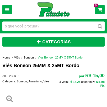
0
CATEGORIAS
Home
Viés
Boneon
Viés Boneon 25MM X 25MT Bordo
Viés Boneon 25MM X 25MT Bordo
R$ 15,00
por
Sku:
VB2518
Categoria:
Boneon
,
Armarinho
,
Viés
à vista
R$ 14,25
economize
5%
no
Pix