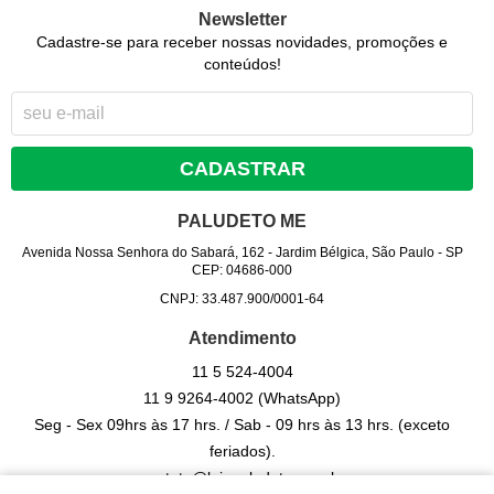
Newsletter
Cadastre-se para receber nossas novidades, promoções e
conteúdos!
CADASTRAR
PALUDETO ME
Avenida Nossa Senhora do Sabará, 162
-
Jardim Bélgica, São Paulo
-
SP
CEP: 04686-000
CNPJ: 33.487.900/0001-64
Atendimento
11 5
524-4004
11 9
9264-4002
(WhatsApp)
Seg - Sex 09hrs às 17 hrs. / Sab - 09 hrs às 13 hrs. (exceto
feriados).
contato@lojapaludeto.com.br