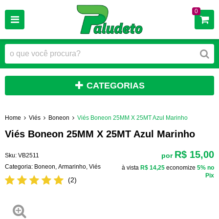
0
CATEGORIAS
Home
Viés
Boneon
Viés Boneon 25MM X 25MT Azul Marinho
Viés Boneon 25MM X 25MT Azul Marinho
R$ 15,00
por
Sku:
VB2511
Categoria:
Boneon
,
Armarinho
,
Viés
à vista
R$ 14,25
economize
5%
no
Pix
(2)