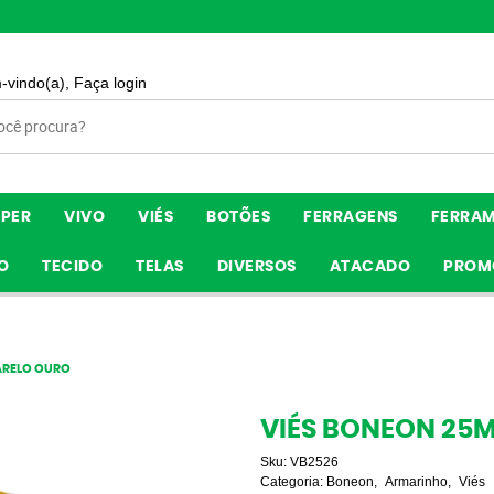
-vindo(a),
Faça login
ÍPER
VIVO
VIÉS
BOTÕES
FERRAGENS
FERRA
O
TECIDO
TELAS
DIVERSOS
ATACADO
PROM
ARELO OURO
VIÉS BONEON 25
Sku:
VB2526
Categoria:
Boneon
Armarinho
Viés