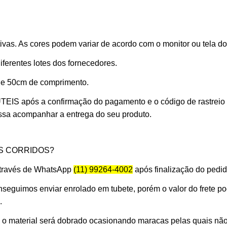
vas. As cores podem variar de acordo com o monitor ou tela do
erentes lotes dos fornecedores.
 de 50cm de comprimento.
 ÚTEIS
após a confirmação do pagamento e o código de rastreio
ossa acompanhar a entrega do seu produto.
S CORRIDOS?
 através de WhatsApp
(11) 99264-4002
após finalização do pedid
seguimos enviar enrolado em tubete, porém o valor do frete p
.
s o material será dobrado ocasionando maracas pelas quais nã