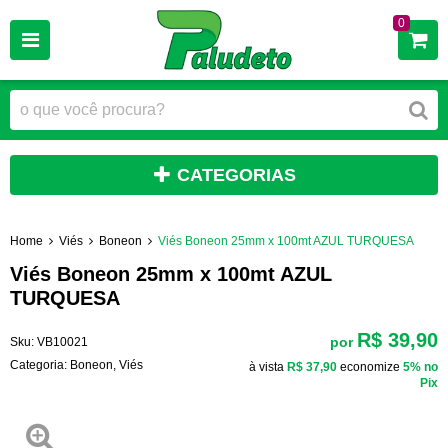
0
CATEGORIAS
Home
Viés
Boneon
Viés Boneon 25mm x 100mt AZUL TURQUESA
Viés Boneon 25mm x 100mt AZUL
TURQUESA
R$ 39,90
por
Sku:
VB10021
Categoria:
Boneon
,
Viés
à vista
R$ 37,90
economize
5%
no
Pix