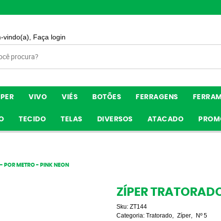
-vindo(a),
Faça login
ÍPER
VIVO
VIÉS
BOTÕES
FERRAGENS
FERRA
O
TECIDO
TELAS
DIVERSOS
ATACADO
PROM
- POR METRO - PINK NEON
ZÍPER TRATORADO
Sku:
ZT144
Categoria:
Tratorado
Zíper
Nº 5