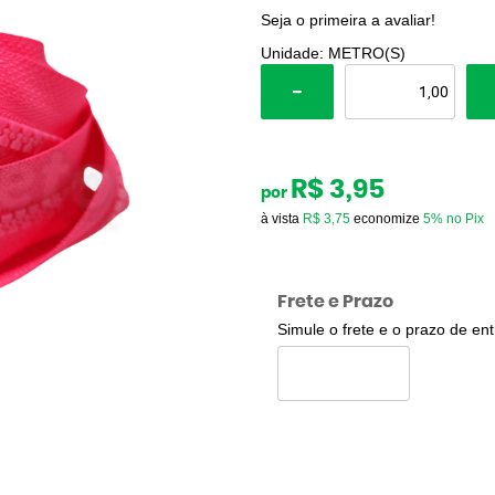
Seja o primeira a avaliar!
Unidade: METRO(S)
R$ 3,95
por
à vista
R$ 3,75
economize
5%
no Pix
Frete e Prazo
Simule o frete e o prazo de en