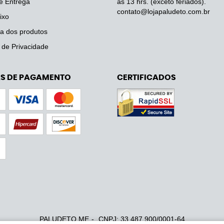
e Entrega
às 13 hrs. (exceto feriados).
contato@lojapaludeto.com.br
ixo
a dos produtos
a de Privacidade
S DE PAGAMENTO
CERTIFICADOS
PALUDETO ME
CNPJ: 33.487.900/0001-64