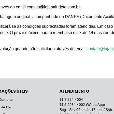
través do email contato
@lojapaludeto.com.br.
mbalagem original, acompanhado do DANFE (Documento Auxiliar 
ficará se as condições supracitadas foram atendidas. Em caso af
liente. O prazo máximo para o reembolso é de até 14 dias corri
evolução quando não solicitado através do email
contato@lojapa
MAÇÕES ÚTEIS
ATENDIMENTO
Comprar
11 5
524-4004
11 9
9264-4002
(WhatsApp)
 de Uso
Seg - Sex 09hrs às 17 hrs. / Sab 