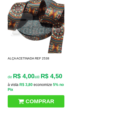
ALÇA ACETINADA REF 2538
R$ 4,00
R$ 4,50
de
até
à vista
R$ 3,80
economize
5%
no
Pix
COMPRAR