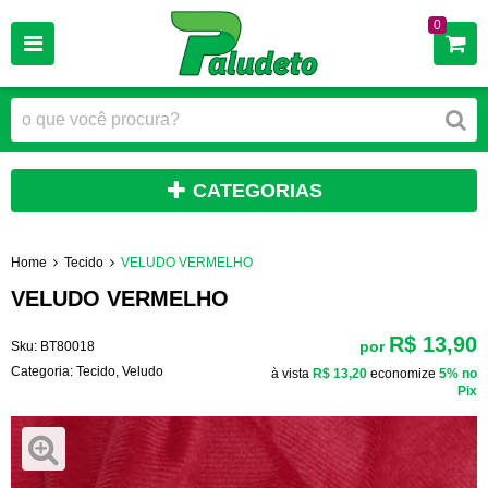
0
CATEGORIAS
Home
Tecido
VELUDO VERMELHO
VELUDO VERMELHO
R$ 13,90
por
Sku:
BT80018
Categoria:
Tecido
,
Veludo
à vista
R$ 13,20
economize
5%
no
Pix