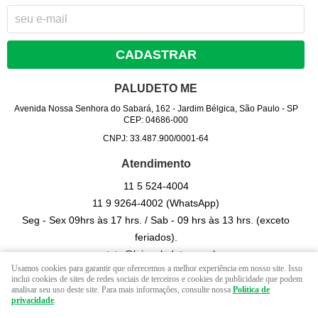
CADASTRAR
PALUDETO ME
Avenida Nossa Senhora do Sabará, 162
-
Jardim Bélgica, São Paulo
-
SP
CEP: 04686-000
CNPJ: 33.487.900/0001-64
Atendimento
11 5
524-4004
11 9
9264-4002
(WhatsApp)
Seg - Sex 09hrs às 17 hrs. / Sab - 09 hrs às 13 hrs. (exceto
feriados).
contato@lojapaludeto.com.br
Usamos cookies para garantir que oferecemos a melhor experiência em nosso site. Isso
inclui cookies de sites de redes sociais de terceiros e cookies de publicidade que podem
analisar seu uso deste site. Para mais informações, consulte nossa
Política de
LOJA VIRTUAL CRIADA POR
privacidade
.