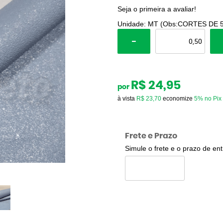
Seja o primeira a avaliar!
Unidade: MT (Obs:CORTES DE 
R$ 24,95
por
à vista
R$ 23,70
economize
5%
no Pix
Frete e Prazo
Simule o frete e o prazo de en