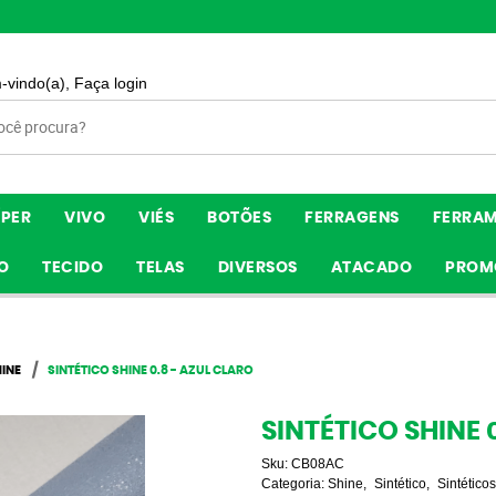
-vindo(a),
Faça login
ÍPER
VIVO
VIÉS
BOTÕES
FERRAGENS
FERRA
O
TECIDO
TELAS
DIVERSOS
ATACADO
PROM
INE
SINTÉTICO SHINE 0.8 - AZUL CLARO
SINTÉTICO SHINE 
Sku:
CB08AC
Categoria:
Shine
Sintético
Sintético