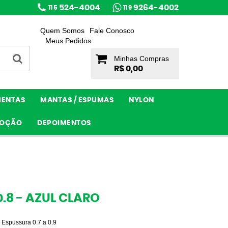
524-4004
9264-4002
11 5
11 9
Quem Somos
Fale Conosco
Meus Pedidos
Minhas Compras
R$ 0,00
MENTAS
MANTAS / ESPUMAS
NYLON
OÇÃO
DEPOIMENTOS
0.8 - AZUL CLARO
s Espussura 0.7 a 0.9