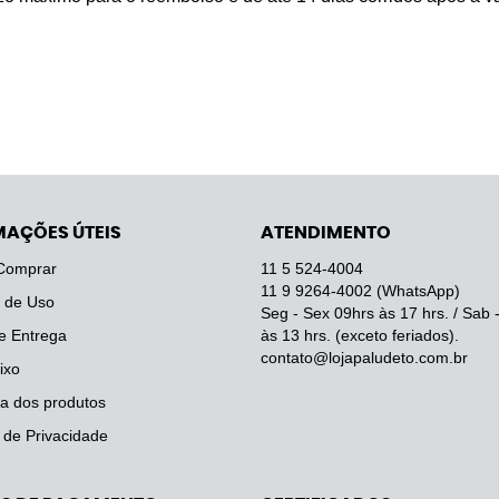
MAÇÕES ÚTEIS
ATENDIMENTO
Comprar
11 5
524-4004
11 9
9264-4002
(WhatsApp)
 de Uso
Seg - Sex 09hrs às 17 hrs. / Sab 
e Entrega
às 13 hrs. (exceto feriados).
contato@lojapaludeto.com.br
ixo
a dos produtos
a de Privacidade