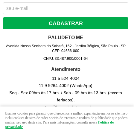
CADASTRAR
PALUDETO ME
Avenida Nossa Senhora do Sabará, 162
-
Jardim Bélgica, São Paulo
-
SP
CEP: 04686-000
CNPJ: 33.487.900/0001-64
Atendimento
11 5
524-4004
11 9
9264-4002
(WhatsApp)
Seg - Sex 09hrs às 17 hrs. / Sab - 09 hrs às 13 hrs. (exceto
feriados).
contato@lojapaludeto.com.br
Usamos cookies para garantir que oferecemos a melhor experiência em nosso site. Isso
inclui cookies de sites de redes sociais de terceiros e cookies de publicidade que podem
analisar seu uso deste site. Para mais informações, consulte nossa
Política de
LOJA VIRTUAL CRIADA POR
privacidade
.