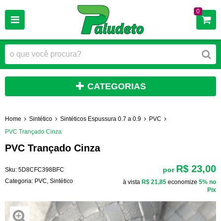
0
CATEGORIAS
Home
Sintético
Sintéticos Espussura 0.7 a 0.9
PVC
PVC Trançado Cinza
PVC Trançado Cinza
R$ 23,00
por
Sku:
5D8CFC398BFC
Categoria:
PVC
,
Sintético
à vista
R$ 21,85
economize
5%
no
Pix