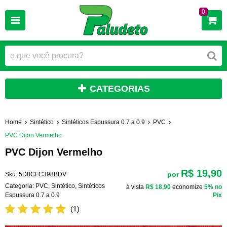
0
CATEGORIAS
Home
Sintético
Sintéticos Espussura 0.7 a 0.9
PVC
PVC Dijon Vermelho
PVC Dijon Vermelho
R$ 19,90
por
Sku:
5D8CFC398BDV
Categoria:
PVC
,
Sintético
,
Sintéticos
à vista
R$ 18,90
economize
5%
no
Espussura 0.7 a 0.9
Pix
(1)