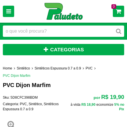
0
CATEGORIAS
Home
Sintético
Sintéticos Espussura 0.7 a 0.9
PVC
PVC Dijon Marfim
PVC Dijon Marfim
R$ 19,90
por
Sku:
5D8CFC398BDM
Categoria:
PVC
,
Sintético
,
Sintéticos
à vista
R$ 18,90
economize
5%
no
Espussura 0.7 a 0.9
Pix