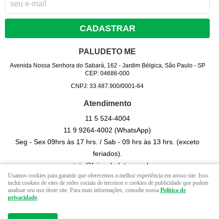
CADASTRAR
PALUDETO ME
Avenida Nossa Senhora do Sabará, 162
-
Jardim Bélgica, São Paulo
-
SP
CEP: 04686-000
CNPJ: 33.487.900/0001-64
Atendimento
11 5
524-4004
11 9
9264-4002
(WhatsApp)
Seg - Sex 09hrs às 17 hrs. / Sab - 09 hrs às 13 hrs. (exceto
feriados).
contato@lojapaludeto.com.br
Usamos cookies para garantir que oferecemos a melhor experiência em nosso site. Isso
inclui cookies de sites de redes sociais de terceiros e cookies de publicidade que podem
analisar seu uso deste site. Para mais informações, consulte nossa
Política de
LOJA VIRTUAL CRIADA POR
privacidade
.