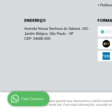
Polític
ENDEREÇO
FORMA
Avenida Nossa Senhora do Sabará, 162
-
Jardim Bélgica, São Paulo
-
SP
CEP: 04686-000
Fale Conosco
Usamos cookies para garantir que oferecemos a melhor experiênc
analisar seu uso deste site. Para mais informações, consulte n