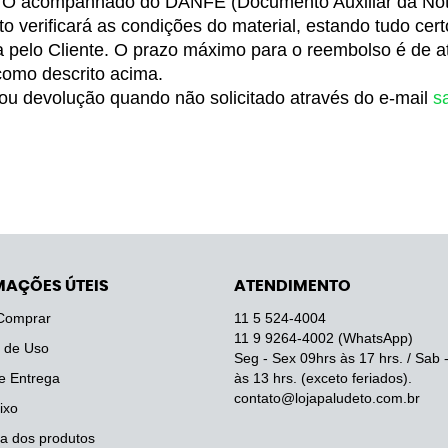
O acompanhado do DANFE (Documento Auxiliar da Nota 
 verificará as condições do material, estando tudo certo
a pelo Cliente. O prazo máximo para o reembolso é de at
como descrito acima.
 ou devolução quando não solicitado através do e-mail 
s
MAÇÕES ÚTEIS
ATENDIMENTO
Comprar
11 5
524-4004
11 9
9264-4002
(WhatsApp)
 de Uso
Seg - Sex 09hrs às 17 hrs. / Sab 
e Entrega
às 13 hrs. (exceto feriados).
contato@lojapaludeto.com.br
ixo
a dos produtos