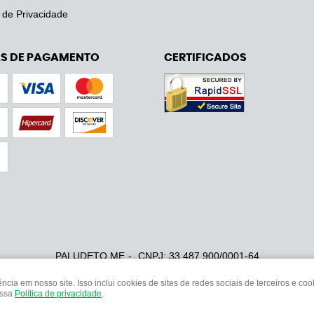
a de Privacidade
S DE PAGAMENTO
CERTIFICADOS
PALUDETO ME
CNPJ: 33.487.900/0001-64
ia em nosso site. Isso inclui cookies de sites de redes sociais de terceiros e c
ossa
Política de privacidade
.
LOJA VIRTUAL CRIADA POR