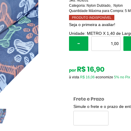
Sku:
NDE02
Categoria:
Nylon Dublado
Nylon
Quantidade Máxima para Compra:
5
M
PRODUTO INDISPONÍVEL
Seja o primeira a avaliar!
Unidade: METRO X 1,40 de Larg
R$ 16,90
por
à vista
R$ 16,06
economize
5%
no Pix
Frete e Prazo
Simule o frete e o prazo de en