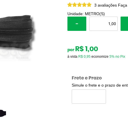
3 avaliações
Faça
Unidade: METRO(S)
R$ 1,00
por
à vista
R$ 0,95
economize
5%
no Pix
Frete e Prazo
Simule o frete e o prazo de en