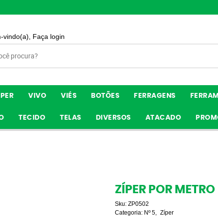
-vindo(a),
Faça login
ÍPER
VIVO
VIÉS
BOTÕES
FERRAGENS
FERRA
O
TECIDO
TELAS
DIVERSOS
ATACADO
PROM
ZÍPER POR METRO 
Sku:
ZP0502
Categoria:
Nº 5
Zíper