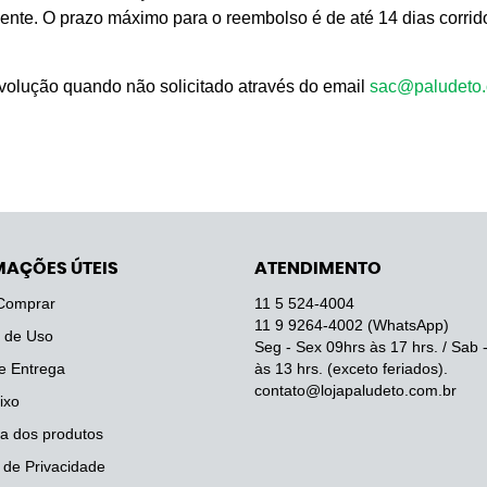
liente. O prazo máximo para o reembolso é de até 14 dias corri
evolução quando não solicitado através do email
sac@paludeto.
MAÇÕES ÚTEIS
ATENDIMENTO
Comprar
11 5
524-4004
11 9
9264-4002
(WhatsApp)
 de Uso
Seg - Sex 09hrs às 17 hrs. / Sab 
e Entrega
às 13 hrs. (exceto feriados).
contato@lojapaludeto.com.br
ixo
a dos produtos
a de Privacidade