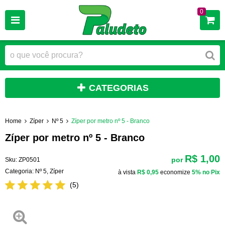
0
CATEGORIAS
Home
Zíper
Nº 5
Zíper por metro nº 5 - Branco
Zíper por metro nº 5 - Branco
R$ 1,00
por
Sku:
ZP0501
Categoria:
Nº 5
,
Zíper
à vista
R$ 0,95
economize
5%
no Pix
(5)