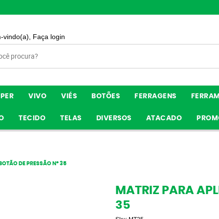
-vindo(a),
Faça login
ÍPER
VIVO
VIÉS
BOTÕES
FERRAGENS
FERRA
O
TECIDO
TELAS
DIVERSOS
ATACADO
PROM
BOTÃO DE PRESSÃO Nº 35
MATRIZ PARA APL
35