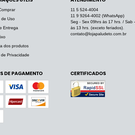
MAÇÕES ÚTEIS
ATENDIMENTO
Comprar
11 5
524-4004
11 9
9264-4002
(WhatsApp)
 de Uso
Seg - Sex 09hrs às 17 hrs. / Sab 
e Entrega
às 13 hrs. (exceto feriados).
contato@lojapaludeto.com.br
ixo
a dos produtos
a de Privacidade
S DE PAGAMENTO
CERTIFICADOS