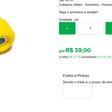
Sku:
MT35
Categoria:
Matriz
Armarinho
Ferram
Seja o primeira a avaliar!
Unidade: un
R$ 39,00
por
à vista
R$ 37,05
economize
5%
no Pix
Frete e Prazo
Simule o frete e o prazo de en