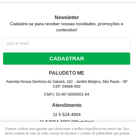
Newsletter
Cadastre-se para receber nossas novidades, promoções e
conteúdos!
CADASTRAR
PALUDETO ME
Avenida Nossa Senhora do Sabará, 162
-
Jardim Bélgica, São Paulo
-
SP
CEP: 04686-000
CNPJ: 33.487.900/0001-64
Atendimento
11 5
524-4004
11 9
9264-4002
(WhatsApp)
Usamos cookies para garantir que oferecemos a melhor experiência em nosso site. Isso
Seg - Sex 09hrs às 17 hrs. / Sab - 09 hrs às 13 hrs. (exceto
inclui cookies de sites de redes sociais de terceiros e cookies de publicidade que podem