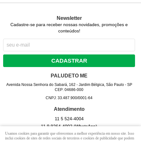
Newsletter
Cadastre-se para receber nossas novidades, promoções e
conteúdos!
CADASTRAR
PALUDETO ME
Avenida Nossa Senhora do Sabará, 162
-
Jardim Bélgica, São Paulo
-
SP
CEP: 04686-000
CNPJ: 33.487.900/0001-64
Atendimento
11 5
524-4004
11 9
9264-4002
(WhatsApp)
Usamos cookies para garantir que oferecemos a melhor experiência em nosso site. Isso
Seg - Sex 09hrs às 17 hrs. / Sab - 09 hrs às 13 hrs. (exceto
inclui cookies de sites de redes sociais de terceiros e cookies de publicidade que podem