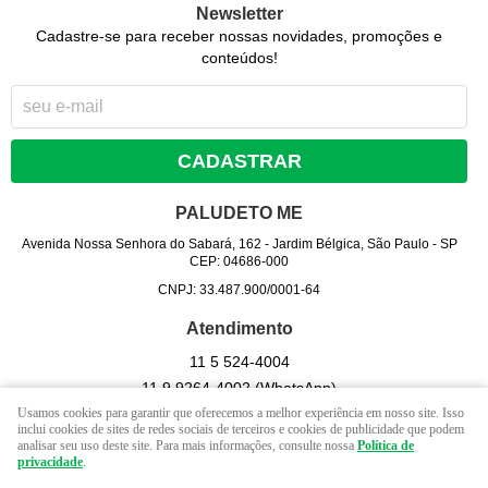
Newsletter
Cadastre-se para receber nossas novidades, promoções e
conteúdos!
CADASTRAR
PALUDETO ME
Avenida Nossa Senhora do Sabará, 162
-
Jardim Bélgica, São Paulo
-
SP
CEP: 04686-000
CNPJ: 33.487.900/0001-64
Atendimento
11 5
524-4004
11 9
9264-4002
(WhatsApp)
Usamos cookies para garantir que oferecemos a melhor experiência em nosso site. Isso
Seg - Sex 09hrs às 17 hrs. / Sab - 09 hrs às 13 hrs. (exceto
inclui cookies de sites de redes sociais de terceiros e cookies de publicidade que podem
feriados).
analisar seu uso deste site. Para mais informações, consulte nossa
Política de
privacidade
.
contato@lojapaludeto.com.br