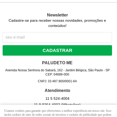
Newsletter
Cadastre-se para receber nossas novidades, promoções e
conteúdos!
CADASTRAR
PALUDETO ME
Avenida Nossa Senhora do Sabará, 162
-
Jardim Bélgica, São Paulo
-
SP
CEP: 04686-000
CNPJ: 33.487.900/0001-64
Atendimento
11 5
524-4004
11 9
9264-4002
(WhatsApp)
Usamos cookies para garantir que oferecemos a melhor experiência em nosso site. Isso
Seg - Sex 09hrs às 17 hrs. / Sab - 09 hrs às 13 hrs. (exceto
inclui cookies de sites de redes sociais de terceiros e cookies de publicidade que podem