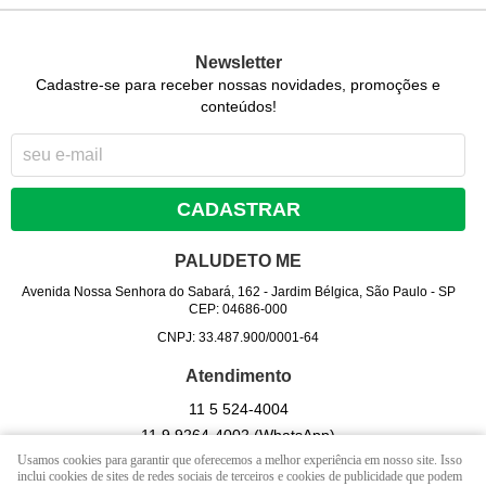
Newsletter
Cadastre-se para receber nossas novidades, promoções e
conteúdos!
CADASTRAR
PALUDETO ME
Avenida Nossa Senhora do Sabará, 162
-
Jardim Bélgica, São Paulo
-
SP
CEP: 04686-000
CNPJ: 33.487.900/0001-64
Atendimento
11 5
524-4004
11 9
9264-4002
(WhatsApp)
Usamos cookies para garantir que oferecemos a melhor experiência em nosso site. Isso
Seg - Sex 09hrs às 17 hrs. / Sab - 09 hrs às 13 hrs. (exceto
inclui cookies de sites de redes sociais de terceiros e cookies de publicidade que podem