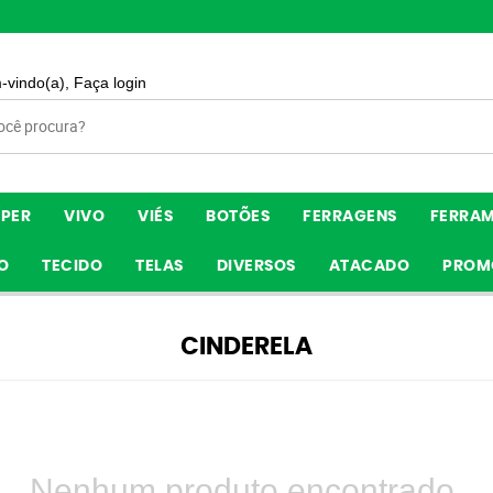
-vindo(a),
Faça login
ÍPER
VIVO
VIÉS
BOTÕES
FERRAGENS
FERRA
O
TECIDO
TELAS
DIVERSOS
ATACADO
PROM
CINDERELA
Nenhum produto encontrado.