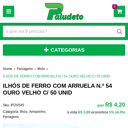
0
CATEGORIAS
Home
Ferragens
Ilhós
ILHÓS DE FERRO COM ARRUELA N.º 54 OURO VELHO C/ 50 UNID
ILHÓS DE FERRO COM ARRUELA N.º 54
OURO VELHO C/ 50 UNID
R$ 4,20
por
Sku:
IFOV545
Categoria:
Ilhós
,
Armarinho
,
à vista
R$ 3,99
economize
5%
no Pix
Ferragens