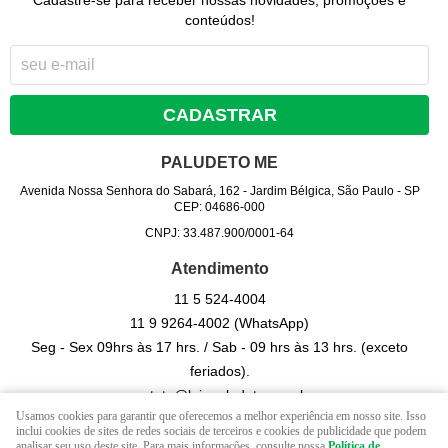
conteúdos!
CADASTRAR
PALUDETO ME
Avenida Nossa Senhora do Sabará, 162
-
Jardim Bélgica, São Paulo
-
SP
CEP: 04686-000
CNPJ: 33.487.900/0001-64
Atendimento
11 5
524-4004
11 9
9264-4002
(WhatsApp)
Seg - Sex 09hrs às 17 hrs. / Sab - 09 hrs às 13 hrs. (exceto
feriados).
contato@lojapaludeto.com.br
Usamos cookies para garantir que oferecemos a melhor experiência em nosso site. Isso
inclui cookies de sites de redes sociais de terceiros e cookies de publicidade que podem
analisar seu uso deste site. Para mais informações, consulte nossa
Política de