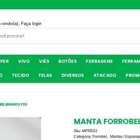
-vindo(a),
Faça login
ÍPER
VIVO
VIÉS
BOTÕES
FERRAGENS
FERRA
O
TECIDO
TELAS
DIVERSOS
ATACADO
PROM
EL BRANCO F33
MANTA FORROBEL
Sku:
MFRB33
Categoria:
Forrobel
Mantas / Espuma