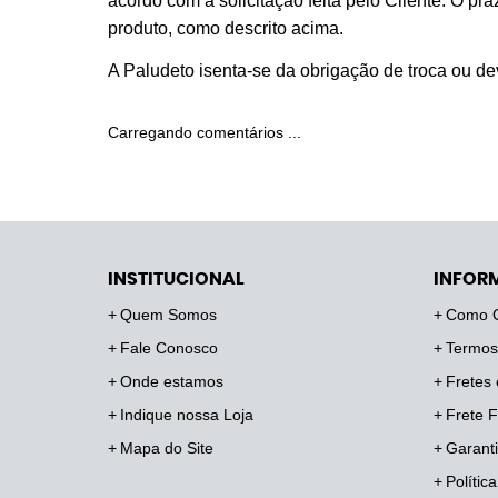
acordo com a solicitação feita pelo Cliente. O p
produto, como descrito acima.
A Paludeto isenta-se da obrigação de troca ou d
Carregando comentários ...
INSTITUCIONAL
INFOR
Quem Somos
Como 
Fale Conosco
Termos
Onde estamos
Fretes 
Indique nossa Loja
Frete F
Mapa do Site
Garanti
Polític