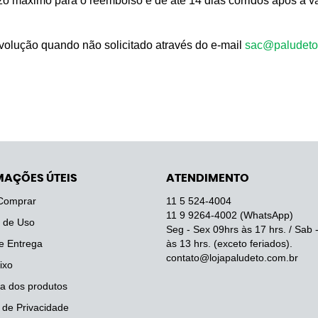
razo máximo para o reembolso é de até 14 dias corridos após a v
evolução quando não solicitado através do e-mail
sac@paludeto
MAÇÕES ÚTEIS
ATENDIMENTO
Comprar
11 5
524-4004
11 9
9264-4002
(WhatsApp)
 de Uso
Seg - Sex 09hrs às 17 hrs. / Sab 
e Entrega
às 13 hrs. (exceto feriados).
contato@lojapaludeto.com.br
ixo
a dos produtos
a de Privacidade