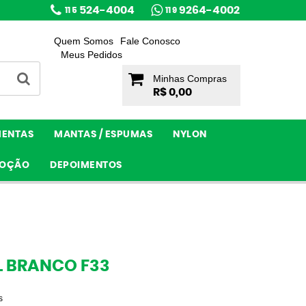
524-4004
9264-4002
11 5
11 9
Quem Somos
Fale Conosco
Meus Pedidos
Minhas Compras
R$ 0,00
MENTAS
MANTAS / ESPUMAS
NYLON
OÇÃO
DEPOIMENTOS
 BRANCO F33
s