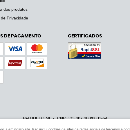
ixo
a dos produtos
a de Privacidade
S DE PAGAMENTO
CERTIFICADOS
PALUDETO ME
CNPJ: 33.487.900/0001-64
ia em nosso site. Isso inclui cookies de sites de redes sociais de terceiros e c