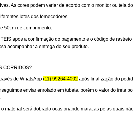
vas. As cores podem variar de acordo com o monitor ou tela do
erentes lotes dos fornecedores.
 de 50cm de comprimento.
 ÚTEIS
após a confirmação do pagamento e o código de rastreio
ossa acompanhar a entrega do seu produto.
S CORRIDOS?
 através de WhatsApp
(11) 99264-4002
após finalização do pedid
seguimos enviar enrolado em tubete, porém o valor do frete p
.
s o material será dobrado ocasionando maracas pelas quais nã