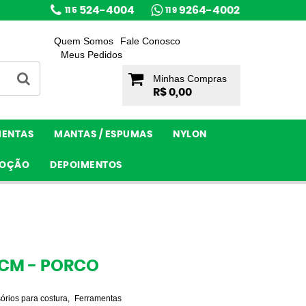
524-4004
9264-4002
11 5
11 9
Quem Somos
Fale Conosco
Meus Pedidos
Minhas Compras
R$ 0,00
MENTAS
MANTAS / ESPUMAS
NYLON
OÇÃO
DEPOIMENTOS
0CM - PORCO
órios para costura
Ferramentas