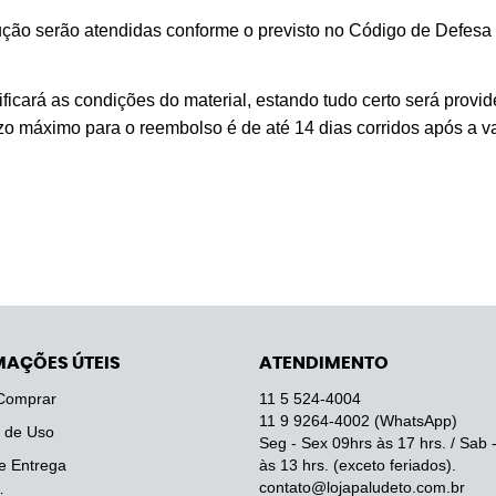
ção serão atendidas conforme o previsto no Código de Defesa 
ficará as condições do material, estando tudo certo será provid
razo máximo para o reembolso é de até 14 dias corridos após a v
MAÇÕES ÚTEIS
ATENDIMENTO
Comprar
11 5
524-4004
11 9
9264-4002
(WhatsApp)
 de Uso
Seg - Sex 09hrs às 17 hrs. / Sab 
e Entrega
às 13 hrs. (exceto feriados).
contato@lojapaludeto.com.br