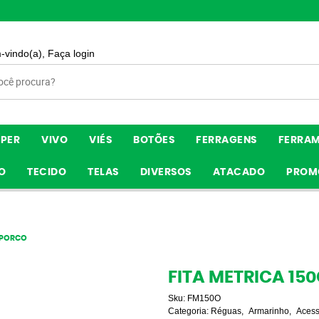
-vindo(a),
Faça login
ÍPER
VIVO
VIÉS
BOTÕES
FERRAGENS
FERRA
O
TECIDO
TELAS
DIVERSOS
ATACADO
PROM
- PORCO
FITA METRICA 15
Sku:
FM150O
Categoria:
Réguas
Armarinho
Acess