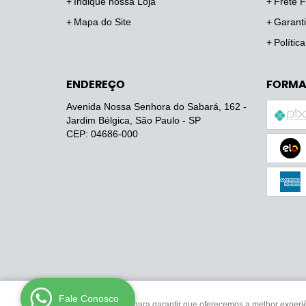
Indique nossa Loja
Frete F
Mapa do Site
Garanti
Polític
ENDEREÇO
FORMA
Avenida Nossa Senhora do Sabará, 162
-
Jardim Bélgica, São Paulo
-
SP
CEP: 04686-000
Fale Conosco
Usamos cookies para garantir que oferecemos a melhor experiênc