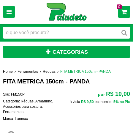
0
CATEGORIAS
Home
Ferramentas
Réguas
FITA METRICA 150cm - PANDA
FITA METRICA 150cm - PANDA
R$ 10,00
por
Sku:
FM150P
Categoria:
Réguas
,
Armarinho
,
à vista
R$ 9,50
economize
5%
no Pix
Acessórios para costura
,
Ferramentas
Marca:
Lanmax