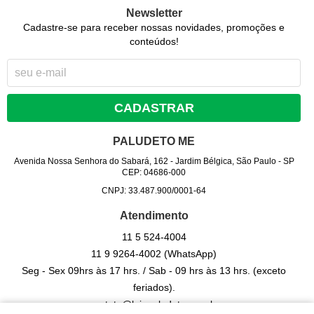
Newsletter
Cadastre-se para receber nossas novidades, promoções e
conteúdos!
CADASTRAR
PALUDETO ME
Avenida Nossa Senhora do Sabará, 162
-
Jardim Bélgica, São Paulo
-
SP
CEP: 04686-000
CNPJ: 33.487.900/0001-64
Atendimento
11 5
524-4004
11 9
9264-4002
(WhatsApp)
Seg - Sex 09hrs às 17 hrs. / Sab - 09 hrs às 13 hrs. (exceto
feriados).
contato@lojapaludeto.com.br