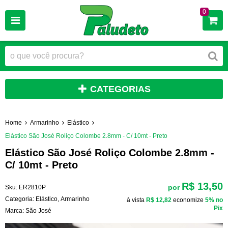
0
CATEGORIAS
Home
Armarinho
Elástico
Elástico São José Roliço Colombe 2.8mm - C/ 10mt - Preto
Elástico São José Roliço Colombe 2.8mm -
C/ 10mt - Preto
R$ 13,50
por
Sku:
ER2810P
Categoria:
Elástico
,
Armarinho
à vista
R$ 12,82
economize
5%
no
Pix
Marca:
São José