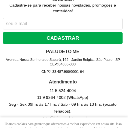
Cadastre-se para receber nossas novidades, promoções e
conteúdos!
CADASTRAR
PALUDETO ME
Avenida Nossa Senhora do Sabará, 162
-
Jardim Bélgica, São Paulo
-
SP
CEP: 04686-000
CNPJ: 33.487.900/0001-64
Atendimento
11 5
524-4004
11 9
9264-4002
(WhatsApp)
Seg - Sex 09hrs às 17 hrs. / Sab - 09 hrs às 13 hrs. (exceto
feriados).
contato@lojapaludeto.com.br
Usamos cookies para garantir que oferecemos a melhor experiência em nosso site. Isso