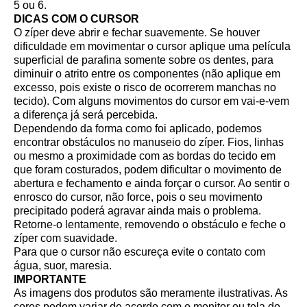
5 ou 6.
DICAS COM O CURSOR
O zíper deve abrir e fechar suavemente. Se houver
dificuldade em movimentar o cursor aplique uma película
superficial de parafina somente sobre os dentes, para
diminuir o atrito entre os componentes (não aplique em
excesso, pois existe o risco de ocorrerem manchas no
tecido). Com alguns movimentos do cursor em vai-e-vem
a diferença já será percebida.
Dependendo da forma como foi aplicado, podemos
encontrar obstáculos no manuseio do zíper. Fios, linhas
ou mesmo a proximidade com as bordas do tecido em
que foram costurados, podem dificultar o movimento de
abertura e fechamento e ainda forçar o cursor. Ao sentir o
enrosco do cursor, não force, pois o seu movimento
precipitado poderá agravar ainda mais o problema.
Retorne-o lentamente, removendo o obstáculo e feche o
zíper com suavidade.
Para que o cursor não escureça evite o contato com
água, suor, maresia.
IMPORTANTE
As imagens dos produtos são meramente ilustrativas. As
cores podem variar de acordo com o monitor ou tela do