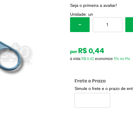
Seja o primeira a avaliar!
Unidade: un
R$ 0,44
por
à vista
R$ 0,42
economize
5%
no Pix
Frete e Prazo
Simule o frete e o prazo de en