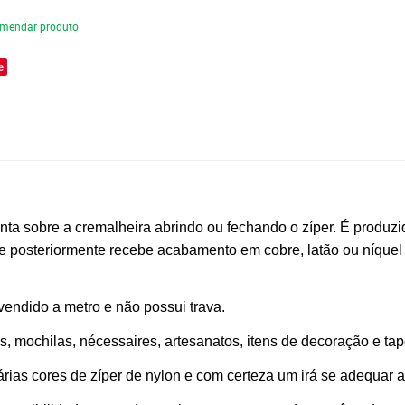
mendar produto
e
a sobre a cremalheira abrindo ou fechando o zíper. É produzido
e posteriormente recebe acabamento em cobre, latão ou níquel e
vendido a metro e não possui trava.
as, mochilas, nécessaires, artesanatos, itens de decoração e tap
rias cores de zíper de nylon e com certeza um irá se adequar 