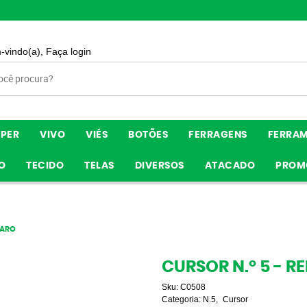
-vindo(a),
Faça login
ÍPER
VIVO
VIÉS
BOTÕES
FERRAGENS
FERRA
O
TECIDO
TELAS
DIVERSOS
ATACADO
PROM
CLARO
CURSOR N.º 5 - RE
Sku:
C0508
Categoria:
N.5
Cursor