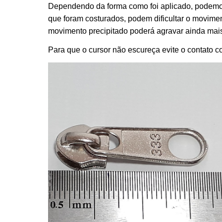
Dependendo da forma como foi aplicado, podemos
que foram costurados, podem dificultar o moviment
movimento precipitado poderá agravar ainda mais
Para que o cursor não escureça evite o contato c