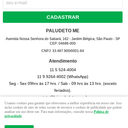
CADASTRAR
PALUDETO ME
Avenida Nossa Senhora do Sabará, 162
-
Jardim Bélgica, São Paulo
-
SP
CEP: 04686-000
CNPJ: 33.487.900/0001-64
Atendimento
11 5
524-4004
11 9
9264-4002
(WhatsApp)
Seg - Sex 09hrs às 17 hrs. / Sab - 09 hrs às 13 hrs. (exceto
feriados).
contato@lojapaludeto.com.br
Usamos cookies para garantir que oferecemos a melhor experiência em nosso site. Isso
inclui cookies de sites de redes sociais de terceiros e cookies de publicidade que podem
analisar seu uso deste site. Para mais informações, consulte nossa
Política de
LOJA VIRTUAL CRIADA POR
privacidade
.