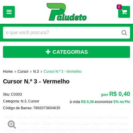
0
CATEGORIAS
Home
Cursor
N.3
Cursor N.º 3 - Vermelho
Cursor N.º 3 - Vermelho
R$ 0,40
por
Sku:
C0303
Categoria:
N.3
,
Cursor
à vista
R$ 0,38
economize
5%
no Pix
Código de Barras:
7892073604635