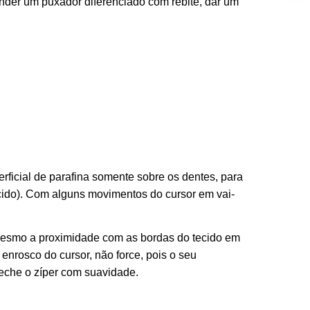
ender um puxador diferenciado com rebite, dar um
rficial de parafina somente sobre os dentes, para
ecido). Com alguns movimentos do cursor em vai-
 mesmo a proximidade com as bordas do tecido em
 enrosco do cursor, não force, pois o seu
eche o zíper com suavidade.