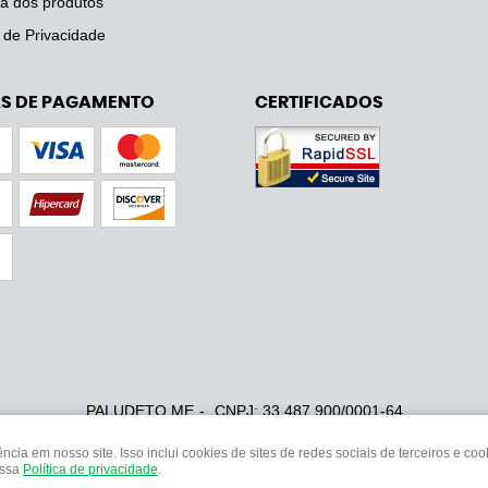
a dos produtos
a de Privacidade
S DE PAGAMENTO
CERTIFICADOS
PALUDETO ME
CNPJ: 33.487.900/0001-64
ia em nosso site. Isso inclui cookies de sites de redes sociais de terceiros e c
ossa
Política de privacidade
.
LOJA VIRTUAL CRIADA POR