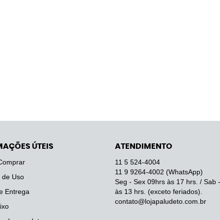
MAÇÕES ÚTEIS
ATENDIMENTO
Comprar
11 5
524-4004
11 9
9264-4002
(WhatsApp)
 de Uso
Seg - Sex 09hrs às 17 hrs. / Sab 
e Entrega
às 13 hrs. (exceto feriados).
contato@lojapaludeto.com.br
ixo