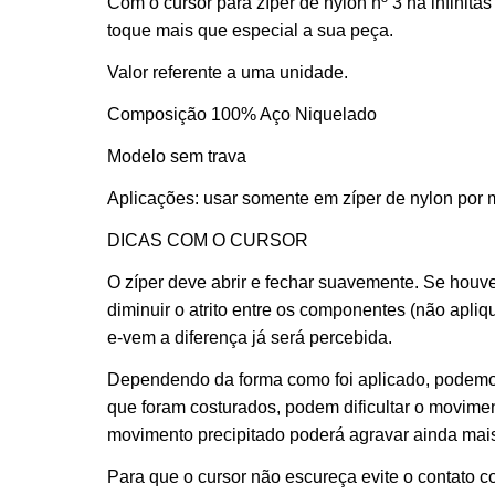
Com o cursor para zíper de nylon nº 3 há infinit
toque mais que especial a sua peça.
Valor referente a uma unidade.
Composição 100% Aço Niquelado
Modelo sem trava
Aplicações: usar somente em zíper de nylon por m
DICAS COM O CURSOR
O zíper deve abrir e fechar suavemente. Se houve
diminuir o atrito entre os componentes (não apli
e-vem a diferença já será percebida.
Dependendo da forma como foi aplicado, podemos
que foram costurados, podem dificultar o moviment
movimento precipitado poderá agravar ainda mais
Para que o cursor não escureça evite o contato c