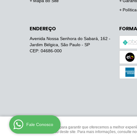
Mapa do Site
Garanti
Polític
ENDEREÇO
FORMA
Avenida Nossa Senhora do Sabará, 162
-
Jardim Bélgica, São Paulo
-
SP
CEP: 04686-000
Fale Conosco
Usamos cookies para garantir que oferecemos a melhor experiênc
analisar seu uso deste site. Para mais informações, consulte n