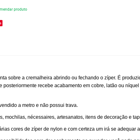
mendar produto
e
a sobre a cremalheira abrindo ou fechando o zíper. É produzido
e posteriormente recebe acabamento em cobre, latão ou níquel e
vendido a metro e não possui trava.
as, mochilas, nécessaires, artesanatos, itens de decoração e tap
rias cores de zíper de nylon e com certeza um irá se adequar 