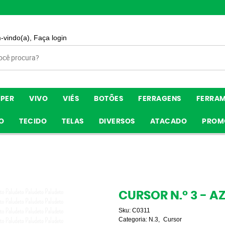
-vindo(a),
Faça login
ÍPER
VIVO
VIÉS
BOTÕES
FERRAGENS
FERRA
O
TECIDO
TELAS
DIVERSOS
ATACADO
PROM
CURSOR N.º 3 - 
Sku:
C0311
Categoria:
N.3
Cursor