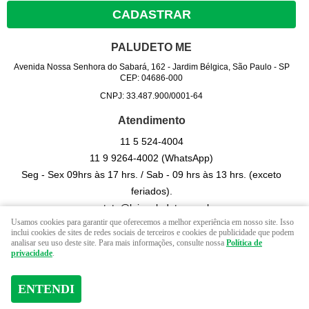
CADASTRAR
PALUDETO ME
Avenida Nossa Senhora do Sabará, 162
-
Jardim Bélgica, São Paulo
-
SP
CEP: 04686-000
CNPJ: 33.487.900/0001-64
Atendimento
11 5
524-4004
11 9
9264-4002
(WhatsApp)
Seg - Sex 09hrs às 17 hrs. / Sab - 09 hrs às 13 hrs. (exceto
feriados).
contato@lojapaludeto.com.br
Usamos cookies para garantir que oferecemos a melhor experiência em nosso site. Isso
inclui cookies de sites de redes sociais de terceiros e cookies de publicidade que podem
analisar seu uso deste site. Para mais informações, consulte nossa
Política de
LOJA VIRTUAL CRIADA POR
privacidade
.
ENTENDI