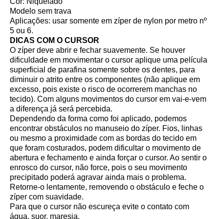
Cor: Niquelado
Modelo sem trava
Aplicações: usar somente em zíper de nylon por metro nº
5 ou 6.
DICAS COM O CURSOR
O zíper deve abrir e fechar suavemente. Se houver
dificuldade em movimentar o cursor aplique uma película
superficial de parafina somente sobre os dentes, para
diminuir o atrito entre os componentes (não aplique em
excesso, pois existe o risco de ocorrerem manchas no
tecido). Com alguns movimentos do cursor em vai-e-vem
a diferença já será percebida.
Dependendo da forma como foi aplicado, podemos
encontrar obstáculos no manuseio do zíper. Fios, linhas
ou mesmo a proximidade com as bordas do tecido em
que foram costurados, podem dificultar o movimento de
abertura e fechamento e ainda forçar o cursor. Ao sentir o
enrosco do cursor, não force, pois o seu movimento
precipitado poderá agravar ainda mais o problema.
Retorne-o lentamente, removendo o obstáculo e feche o
zíper com suavidade.
Para que o cursor não escureça evite o contato com
água, suor, maresia.